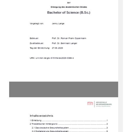
zur
Erlangung des akademischen Grades
Bachelor of Science (B.Sc.)
Vorgelegt von:
Jenny Lange 
Betreuer:
Prof. Dr. Roman Frank Oppermann
Zweitbetreuer: 
Prof. Dr. Bernhard Langer 
Tag der Einreichung:   27.05.2025
URN: urn:nbn:de:gbv:519-thesis2025-0386-4
Inhaltsverzeichnis 
1 Einleitung
 ......................................................................................................... 
1
2 Theoretischer Hintergrund
 ............................................................................... 
3
2.1 Das deutsche Gesundheitssystem
 ............................................................ 
3
2.2 Digitalisierung Gesundheitswesen
 ............................................................. 
5