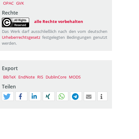
OPAC
GVK
Rechte
alle Rechte vorbehalten
Das Werk darf ausschließlich nach den vom deutschen
Urheberrechtsgesetz
festgelegten Bedingungen genutzt
werden.
Export
BibTeX
EndNote
RIS
DublinCore
MODS
Teilen
tweet
teilen
mitteilen
teilen
teilen
teilen
mail