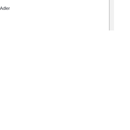
Adler
383-4
 Jagla-Franke
ner M.Sc.
1
0 °