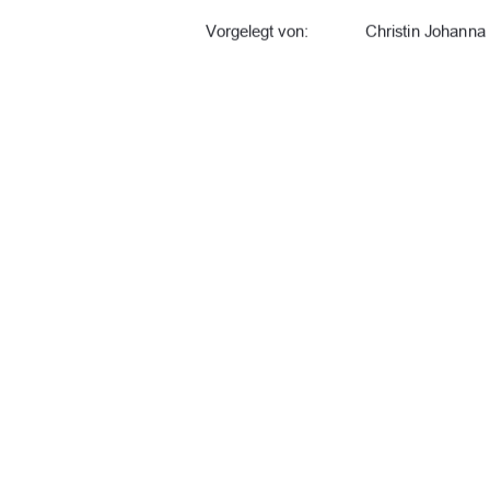
Vorgelegt von:
Christin Johanna 
URN: urs:nbn:de:gbv:519-thesis2025-0
Erstprüfer*in:
Prof. Dr. Melanie
Zweitprüfer*in:
Frau Silke Brück
Abgabedatum:
27.05.2025
91%