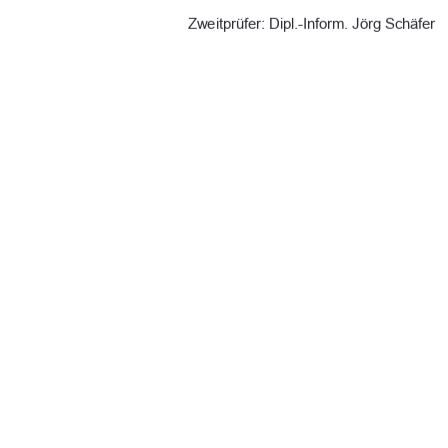
Zweitprüfer: Dipl.-Inform. Jörg Schäfer 
Vorgelegt am: 25.08.2025 
URN: urn:nbn:de:gbv:519-thesis 2025 -
91%