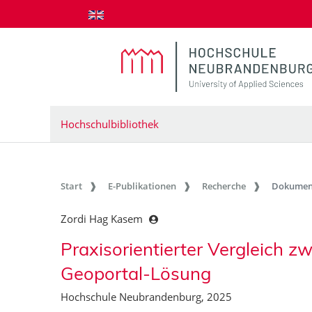
zum Inhalt springen
Hochschulbibliothek
Start
E-Publikationen
Recherche
Dokumen
Zordi Hag Kasem
Praxisorientierter Vergleich z
Geoportal-Lösung
Hochschule Neubrandenburg, 2025