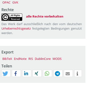
OPAC
GVK
Rechte
alle Rechte vorbehalten
Das Werk darf ausschließlich nach den vom deutschen
Urheberrechtsgesetz
festgelegten Bedingungen genutzt
werden.
Export
BibTeX
EndNote
RIS
DublinCore
MODS
Teilen
tweet
teilen
mitteilen
teilen
teilen
teilen
mail