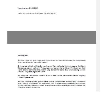
Vorgelegt am: 25.08.2025 
URN: urn:nbn:de:gbv:519-thesis 2025 - 0240 – 3
Danksagung
An dieser Stelle möchte ich mich bei allen be
danken, die mich auf dem Weg zur Fertigstellung 
dieser Bachelorarbeit unterstützt haben. 
Ein besonderer Dank gi
lt Prof. Dr.-Ing. Andreas Wehrenpf
ennig, der mir mit seiner fachlichen 
Kompetenz,  seinen  wertvollen  Anregungen  und  seinem  konstruktiven  Feedback  zur  Seite  
stand.  Ebenso  danke  ich  Dipl.-Inform.  Jörg  
Schäfer  für  seine  Zeit,  Unterstützung  und  die  
hilfreiche Begutachtung meiner Arbeit. 
Ein  herzliches  Dankeschön  richte  ich  auch  an  
Ralf  Jänicke,  der  meine  Arbeit  so  sorgfältig  
Korrektur gelesen hat. 
Ein ganz besonderer Dank geht an meine Familie, (insbesondere an meine Frau und meinen 
Sohn).  Durch  ihre  Geduld,  ihr  Verständnis  un
d  ihre  beständige  Unterstützung  –  sowohl  
moralisch als auch praktisch – haben sie entschei
dend dazu beigetragen, dass ich diese Arbeit 
erfolgreich abschließen konnte.