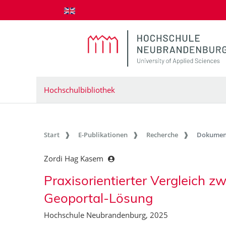
zum Inhalt springen
Hochschulbibliothek
Start
E-Publikationen
Recherche
Dokumen
Zordi Hag Kasem
Praxisorientierter Vergleich z
Geoportal-Lösung
Hochschule Neubrandenburg, 2025