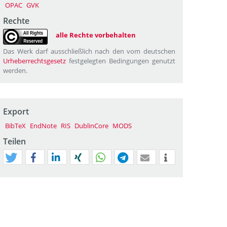
OPAC
GVK
Rechte
alle Rechte vorbehalten
Das Werk darf ausschließlich nach den vom deutschen
Urheberrechtsgesetz
festgelegten Bedingungen genutzt
werden.
Export
BibTeX
EndNote
RIS
DublinCore
MODS
Teilen
tweet
teilen
mitteilen
teilen
teilen
teilen
mail