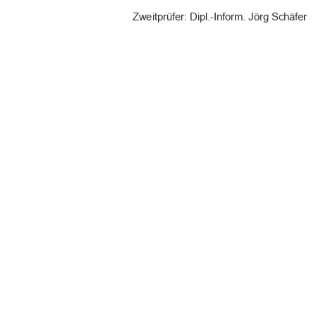
Zweitprüfer: Dipl.-Inform. Jörg Schäfer 
Vorgelegt am: 25.08.2025 
URN: urn:nbn:de:gbv:519-thesis 2025 -
91%