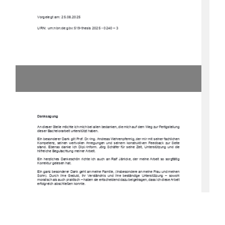
Vorgelegt am: 25.08.2025 
URN: urn:nbn:de:gbv:519-thesis 2025 - 0240 – 3
Danksagung
An dieser Stelle möchte ich mich bei allen be
danken, die mich auf dem Weg zur Fertigstellung 
dieser Bachelorarbeit unterstützt haben. 
Ein besonderer Dank gi
lt Prof. Dr.-Ing. Andreas Wehrenpf
ennig, der mir mit seiner fachlichen 
Kompetenz,  seinen  wertvollen  Anregungen  und  seinem  konstruktiven  Feedback  zur  Seite  
stand.  Ebenso  danke  ich  Dipl.-Inform.  Jörg  
Schäfer  für  seine  Zeit,  Unterstützung  und  die  
hilfreiche Begutachtung meiner Arbeit. 
Ein  herzliches  Dankeschön  richte  ich  auch  an  
Ralf  Jänicke,  der  meine  Arbeit  so  sorgfältig  
Korrektur gelesen hat. 
Ein ganz besonderer Dank geht an meine Familie, (insbesondere an meine Frau und meinen 
Sohn).  Durch  ihre  Geduld,  ihr  Verständnis  un
d  ihre  beständige  Unterstützung  –  sowohl  
moralisch als auch praktisch – haben sie entschei
dend dazu beigetragen, dass ich diese Arbeit 
erfolgreich abschließen konnte.