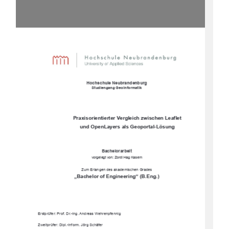
Hochschule Neubrandenburg
Studiengang Geoinformatik 
Praxisorientierter Vergleich zwischen Leaflet 
und OpenLayers als Geoportal-Lösung 
Bachelorarbeit 
vorgelegt von: Zordi Hag Kasem 
Zum Erlangen des akademischen Grades 
„Bachelor of Engineering“ (B.Eng.) 
Erstprüfer: Prof. Dr.-Ing. Andreas Wehrenpfennig 
Zweitprüfer: Dipl.-Inform. Jörg Schäfer 