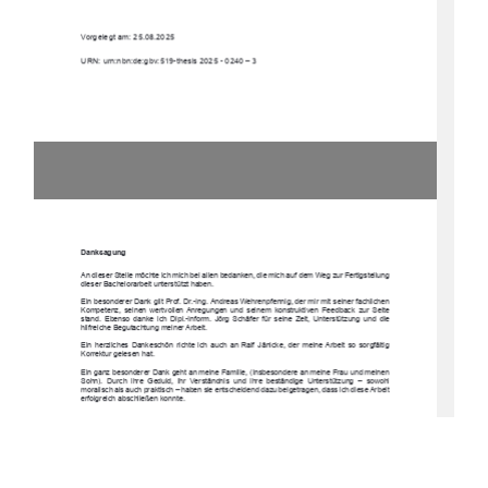
Vorgelegt am: 25.08.2025 
URN: urn:nbn:de:gbv:519-thesis 2025 - 0240 – 3
Danksagung
An dieser Stelle möchte ich mich bei allen be
danken, die mich auf dem Weg zur Fertigstellung 
dieser Bachelorarbeit unterstützt haben. 
Ein besonderer Dank gi
lt Prof. Dr.-Ing. Andreas Wehrenpf
ennig, der mir mit seiner fachlichen 
Kompetenz,  seinen  wertvollen  Anregungen  und  seinem  konstruktiven  Feedback  zur  Seite  
stand.  Ebenso  danke  ich  Dipl.-Inform.  Jörg  
Schäfer  für  seine  Zeit,  Unterstützung  und  die  
hilfreiche Begutachtung meiner Arbeit. 
Ein  herzliches  Dankeschön  richte  ich  auch  an  
Ralf  Jänicke,  der  meine  Arbeit  so  sorgfältig  
Korrektur gelesen hat. 
Ein ganz besonderer Dank geht an meine Familie, (insbesondere an meine Frau und meinen 
Sohn).  Durch  ihre  Geduld,  ihr  Verständnis  un
d  ihre  beständige  Unterstützung  –  sowohl  
moralisch als auch praktisch – haben sie entschei
dend dazu beigetragen, dass ich diese Arbeit 
erfolgreich abschließen konnte.