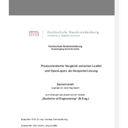
Hochschule Neubrandenburg
Studiengang Geoinformatik 
Praxisorientierter Vergleich zwischen Leaflet 
und OpenLayers als Geoportal-Lösung 
Bachelorarbeit 
vorgelegt von: Zordi Hag Kasem 
Zum Erlangen des akademischen Grades 
„Bachelor of Engineering“ (B.Eng.) 
Erstprüfer: Prof. Dr.-Ing. Andreas Wehrenpfennig 
Zweitprüfer: Dipl.-Inform. Jörg Schäfer 