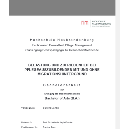
Hochschule Neubrandenburg
Fachbereich Gesundheit, Pflege, Management
Studiengang Berufspädagogik für 
Gesundheitsfachberufe
BELASTUNG UND ZUFRIEDENHEIT BEI 
PFLEGEAUSZUBILDENDEN MIT UND OHNE 
MIGRATIONSHINTERGRUND
Bachelorarbeit
zur
Erlangung des akademischen Grades
Bachelor of Arts (B.A.)
Vorgelegt von:
Caroline Manthe
Betreuer*in:
Prof. Dr. Melanie Jagla-Franke 
Zweitbetreuer*in:         Daniela         Zorn         