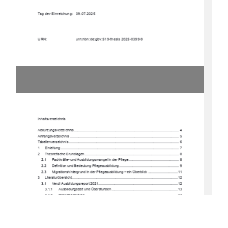
Tag der Einreichung:   09.07.2025 
URN:                           urn:nbn:de:gbv:519-thesis                           2025-0399-9                                                      
Inhaltsverzeichnis 
Abkürzungsverzeichnis
..........................................................................................................
4
Anhangsverzeichnis
..............................................................................................................
5
Tabellenverzeichnis
...............................................................................................................
6
1
Einleitung
.......................................................................................................................
7
2
Theoretische Grundlagen
...............................................................................................
8
2.1
Fachkräfte- und Ausbild
ungsmangel in der Pflege
...................................................
8
2.2
Definition und Bede
utung Pflegeausbildung
............................................................
9
2.3
Migrationshintergrund in der 
Pflegeausbildung – ein Überblick
..............................
11
3
Literaturübersicht
...........................................................................................................
12
3.1
Ver.di Ausbildungsreport 2021
................................................................................
12
3.1.1
Ausbildungszeit und Überstunden
...................................................................
13
3.1.2
Praxisbegleitung
..............................................................................................
14
3.1.3
Erholungsurlaub
..............................................................................................
14
3.1.4
Belastungen
....................................................................................................
14
3.2
Migrationsspezifische Heraus
forderungen und Belastungen
..................................
15
3.2.1
Arbeitskultur
....................................................................................................
15
3.2.2
Anerkennungsprobleme
..................................................................................
16