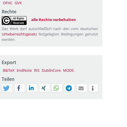
OPAC
GVK
Rechte
alle Rechte vorbehalten
Das Werk darf ausschließlich nach den vom deutschen
Urheberrechtsgesetz
festgelegten Bedingungen genutzt
werden.
Export
BibTeX
EndNote
RIS
DublinCore
MODS
Teilen
tweet
teilen
mitteilen
teilen
teilen
teilen
mail