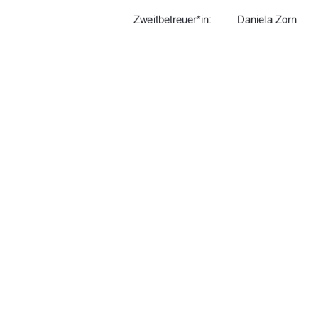
Zweitbetreuer*in:         Daniela         Zorn       
Tag der Einreichung:   09.07.2025 
URN:                           urn:nbn:de:gbv:519-thesis                  
91%