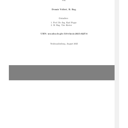
von
Dennis Vollert, B. Eng.
Gutachter:
1. Prof. Dr.-Ing. Karl Foppe
2. M. Eng. Uwe Köster
URN: urn:nbn:de:gbv:519-thesis-2025-0227-6
Neubrandenburg, August 2025