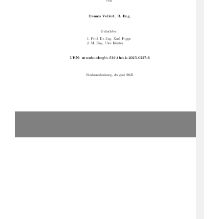
von
Dennis Vollert, B. Eng.
Gutachter:
1. Prof. Dr.-Ing. Karl Foppe
2. M. Eng. Uwe Köster
URN: urn:nbn:de:gbv:519-thesis-2025-0227-6
Neubrandenburg, August 2025