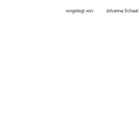
vorgelegt von:
Johanna Schaal
Abgabe:
Neubrandenburg,
Erstgutachter:
Prof. Dr. Michae
Zweitgutachter:
Dr. Joachim Kas
91%