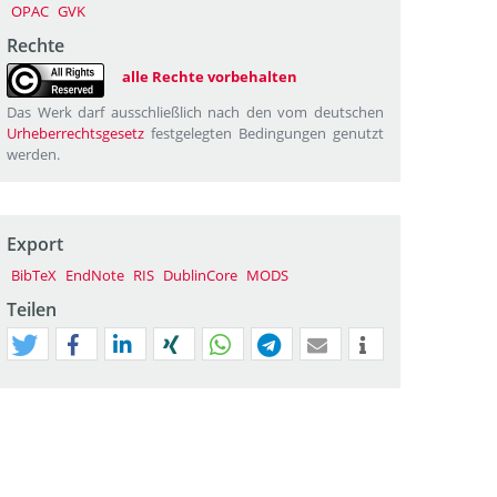
OPAC
GVK
Rechte
alle Rechte vorbehalten
Das Werk darf ausschließlich nach den vom deutschen
Urheberrechtsgesetz
festgelegten Bedingungen genutzt
werden.
Export
BibTeX
EndNote
RIS
DublinCore
MODS
Teilen
tweet
teilen
mitteilen
teilen
teilen
teilen
mail