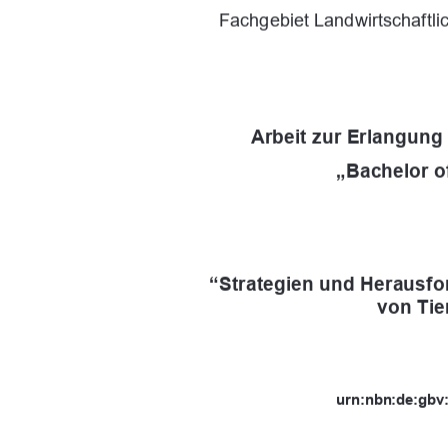
Fachgebiet Landwirtschaf
tl
Arbeit zur Erlangun
„Bachelor o
“Strategien und 
Herausfo
von Tie
urn:nbn:de:gbv: