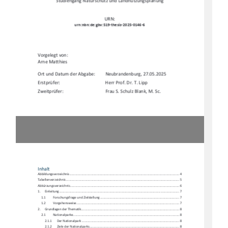
Studiengang Naturschutz und Landnutzungsplanung 
URN:  
urn:nbn:de:gbv:519-thesis-2025-0146-6
Vorgelegt von: 
Arne Matthies  
Ort und Datum der Abgabe:  
Neubrandenburg, 27.05.2025 
Erstprüfer:  
Herr Prof. Dr. T. Lipp 
Zweitprüfer:  
Frau S. Schulz Blank, M. Sc.  
Inhalt 
Abbildungsverzeichnis .........................................................................................................
.................... 4
Tabellenverzei
chnis ...........................................................................................................
...................... 5
Abkürzungsverzeichnis .........................................................................................................
................... 6
1.
Einleitung ....................................................................................................................
..................... 7
1.1
Forschungsfrage und Zi
elstellung .......................................................................................... 7
1.2
Vorgehensweise ................................................................................................................
..... 7
2.
Grundlagen der Thematik........................................................................................................
........ 8
2.1
Nationalparke..................................................................................................................
....... 8
2.1.1
Der Nationalpark ..............................................................................................................
. 8
2.1.2
Ziele der Nationalparks ...................................................................................................... 
8