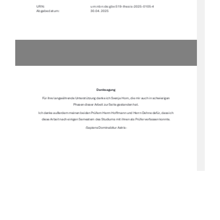
URN:                                                                           urn:nbn:de:gbv:519-thesis-2025-0105-4               
Abgabedatum:  
30.04.2025 
Danksagung 
Für ihre langwährende Unterstützung danke ich Svenja Horn, die mir auch in schwierigen 
Phasen dieser Arbeit zur Seite gestanden hat. 
Ich danke außerdem meinen beiden Prüfern Herrn Ho
Ư
mann und Herrn Dehne dafür, dass ich 
diese Arbeit nach einigen Semestern des Stud
iums mit ihnen als Prüfer verfassen konnte. 
-Sapiens Dominabitur Astris- 