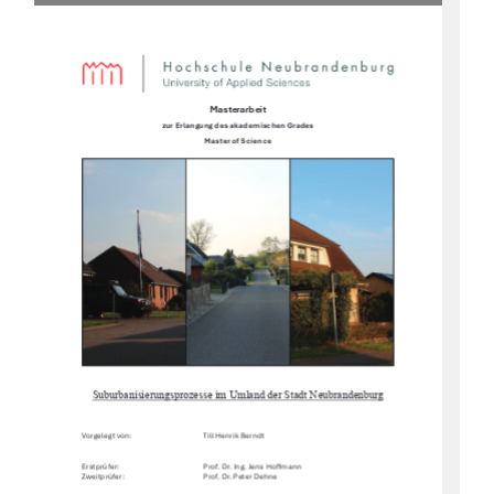
Masterarbeit
zur Erlangung des akademischen Grades  
Master of Science 
Suburbanisierungsprozesse im Umland der Stadt Neubrandenburg
Vorgelegt von:  
Till Henrik Berndt 
Erstprüfer:  
Prof. Dr. Ing. Jens Ho
Ư
mann  
Zweitprüfer:                                                                           Prof.               Dr.               Peter               Dehne               