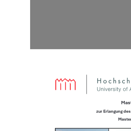
Mast
zur Erlangung de
Master