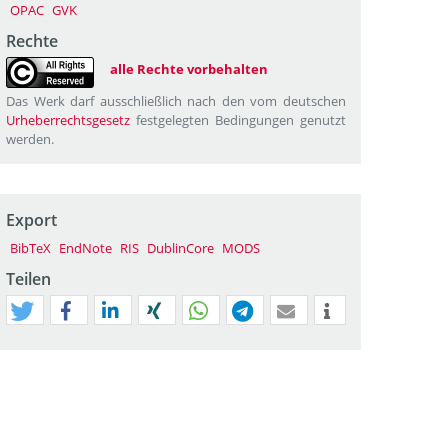
OPAC
GVK
Rechte
alle Rechte vorbehalten
Das Werk darf ausschließlich nach den vom deutschen
Urheberrechtsgesetz
festgelegten Bedingungen genutzt
werden.
Export
BibTeX
EndNote
RIS
DublinCore
MODS
Teilen
tweet
teilen
mitteilen
teilen
teilen
teilen
mail