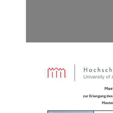
Mast
zur Erlangung de
Master