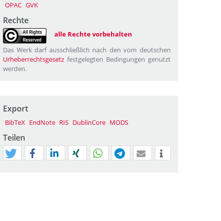
OPAC
GVK
Rechte
alle Rechte vorbehalten
Das Werk darf ausschließlich nach den vom deutschen
Urheberrechtsgesetz
festgelegten Bedingungen genutzt
werden.
Export
BibTeX
EndNote
RIS
DublinCore
MODS
Teilen
tweet
teilen
mitteilen
teilen
teilen
teilen
mail