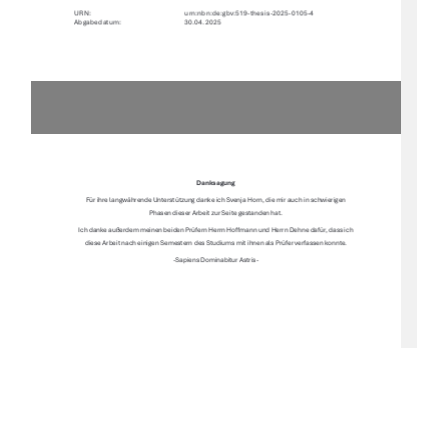
URN:                                                                           urn:nbn:de:gbv:519-thesis-2025-0105-4               
Abgabedatum:  
30.04.2025 
Danksagung 
Für ihre langwährende Unterstützung danke ich Svenja Horn, die mir auch in schwierigen 
Phasen dieser Arbeit zur Seite gestanden hat. 
Ich danke außerdem meinen beiden Prüfern Herrn Ho
Ư
mann und Herrn Dehne dafür, dass ich 
diese Arbeit nach einigen Semestern des Stud
iums mit ihnen als Prüfer verfassen konnte. 
-Sapiens Dominabitur Astris- 