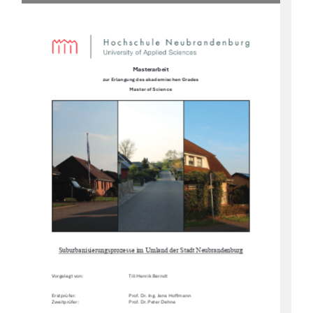
Masterarbeit
zur Erlangung des akademischen Grades  
Master of Science 
Suburbanisierungsprozesse im Umland der Stadt Neubrandenburg
Vorgelegt von:  
Till Henrik Berndt 
Erstprüfer:  
Prof. Dr. Ing. Jens Ho
Ư
mann  
Zweitprüfer:                                                                           Prof.               Dr.               Peter               Dehne               