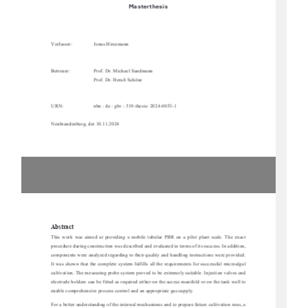
Masterthesis 
Verfasser:
Jonas Hirsemann
Betreuer:
Prof. Dr. Michael Sandmann
Prof. Dr. Heralt Schöne
URN:
nbn : de : gbv : 519-thesis: 2024-0053-1
Neubrandenburg, der 10.11.2024
Abstract 
This  work  was  aimed  at  providing  a  mobile  tubu
lar  PBR  on  a  pilot  plant  scale.  The  exact  
procedure during construction was described and eval
uated in terms of its success. In addition, 
components were analyzed regarding to their qua
lity and handling instructions were provided. 
It was shown that the complete system fulfills all the requirements for successful microalgal 
cultivation. The measuring probe system proved to 
be extremely suitable. Injection valves and 
electrode holders can be fitted as required either
 on the access manifold or on the tank wall to 
enable comprehensive process control and an appropriate gas supply. 
For a better understanding of the internal mecha
nisms and to prepare future cultivation runs, a 