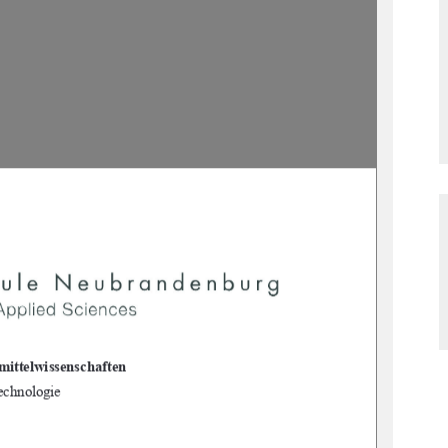
ittelwissenschaften
echnologie