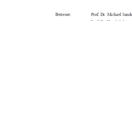
Betreuer:
Prof. Dr. Michael San
Prof. Dr. Heralt Schöne
URN:
nbn : de : gbv : 519-th
Neubrandenburg, der 10.11.2024
91%