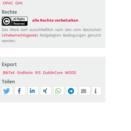
OPAC
GVK
Rechte
alle Rechte vorbehalten
Das Werk darf ausschließlich nach den vom deutschen
Urheberrechtsgesetz
festgelegten Bedingungen genutzt
werden.
Export
BibTeX
EndNote
RIS
DublinCore
MODS
Teilen
tweet
teilen
mitteilen
teilen
teilen
teilen
mail