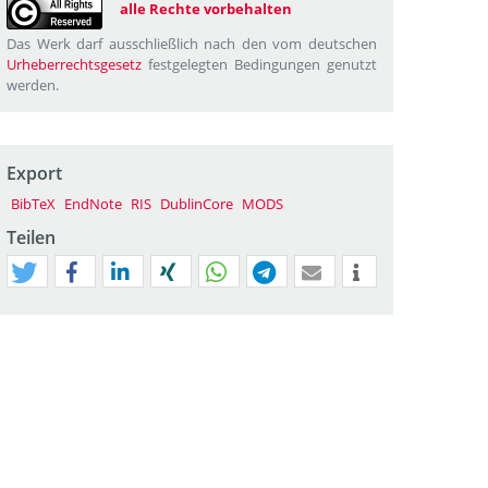
alle Rechte vorbehalten
Das Werk darf ausschließlich nach den vom deutschen
Urheberrechtsgesetz
festgelegten Bedingungen genutzt
werden.
Export
BibTeX
EndNote
RIS
DublinCore
MODS
Teilen
tweet
teilen
mitteilen
teilen
teilen
teilen
mail