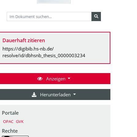
Dauerhaft zitieren
https://digibib.hs-nb.de/
resolve/id/dbhsnb_thesis_0000003234
Anzeigen
Herunterladen
Portale
OPAC
GVK
Rechte