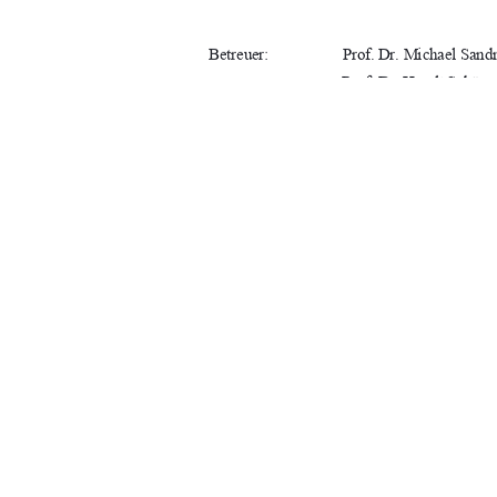
Betreuer:
Prof. Dr. Michael San
Prof. Dr. Heralt Schöne
URN:
nbn : de : gbv : 519-th
Neubrandenburg, der 10.11.2024
91%