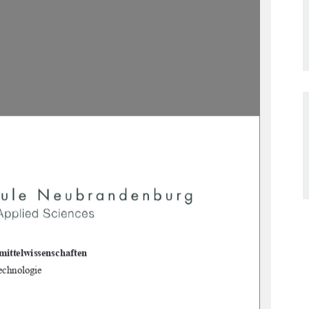
ittelwissenschaften
echnologie