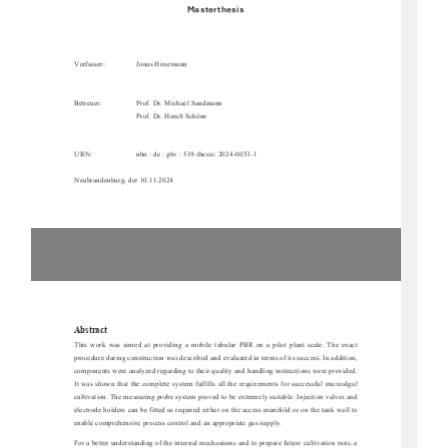
Masterthesis 
Verfasser:
Jonas Hirsemann
Betreuer:
Prof. Dr. Michael Sandmann
Prof. Dr. Heralt Schöne
URN:
nbn : de : gbv : 519-thesis: 2024-0053-1
Neubrandenburg, der 10.11.2024
Abstract 
This  work  was  aimed  at  providing  a  mobile  tubu
lar  PBR  on  a  pilot  plant  scale.  The  exact  
procedure during construction was described and eval
uated in terms of its success. In addition, 
components were analyzed regarding to their qua
lity and handling instructions were provided. 
It was shown that the complete system fulfills all the requirements for successful microalgal 
cultivation. The measuring probe system proved to 
be extremely suitable. Injection valves and 
electrode holders can be fitted as required either
 on the access manifold or on the tank wall to 
enable comprehensive process control and an appropriate gas supply. 
For a better understanding of the internal mecha
nisms and to prepare future cultivation runs, a 