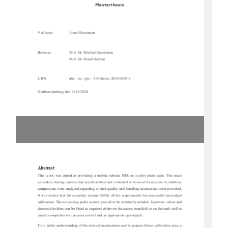
Masterthesis 
Verfasser:
Jonas Hirsemann
Betreuer:
Prof. Dr. Michael Sandmann
Prof. Dr. Heralt Schöne
URN:
nbn : de : gbv : 519-thesis: 2024-0053-1
Neubrandenburg, der 10.11.2024
Abstract 
This  work  was  aimed  at  providing  a  mobile  tubu
lar  PBR  on  a  pilot  plant  scale.  The  exact  
procedure during construction was described and eval
uated in terms of its success. In addition, 
components were analyzed regarding to their qua
lity and handling instructions were provided. 
It was shown that the complete system fulfills all the requirements for successful microalgal 
cultivation. The measuring probe system proved to 
be extremely suitable. Injection valves and 
electrode holders can be fitted as required either
 on the access manifold or on the tank wall to 
enable comprehensive process control and an appropriate gas supply. 
For a better understanding of the internal mecha
nisms and to prepare future cultivation runs, a 