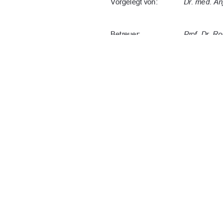
Vorgelegt von: 
Dr. med. An
Betreuer: 
Prof. Dr. 
Zweitbetreuer:  
Prof. Dr. B
URN-Nummer: 
  urn:nbn:de
Tag der Einreichung:   10. Dezemb

91%