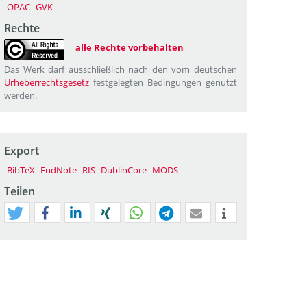
OPAC
GVK
Rechte
alle Rechte vorbehalten
Das Werk darf ausschließlich nach den vom deutschen
Urheberrechtsgesetz
festgelegten Bedingungen genutzt
werden.
Export
BibTeX
EndNote
RIS
DublinCore
MODS
Teilen
tweet
teilen
mitteilen
teilen
teilen
teilen
mail