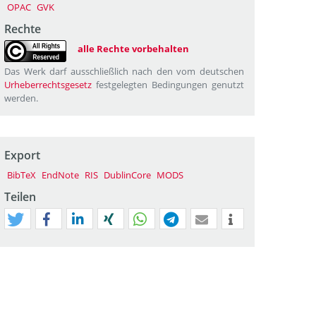
OPAC
GVK
Rechte
alle Rechte vorbehalten
Das Werk darf ausschließlich nach den vom deutschen
Urheberrechtsgesetz
festgelegten Bedingungen genutzt
werden.
Export
BibTeX
EndNote
RIS
DublinCore
MODS
Teilen
tweet
teilen
mitteilen
teilen
teilen
teilen
mail