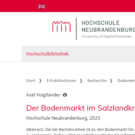
zum Inhalt springen
Hochschulbibliothek
Start
E-Publikationen
Recherche
Dokumen
Axel Voigtländer
Der Bodenmarkt im Salzlandkr
Hochschule Neubrandenburg, 2025
Abstract:
Ziel der Bachelorarbeit ist es, den Bodenmarkt für