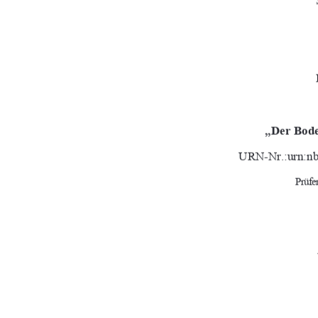
„Der Bode
URN-Nr.:urn:nb
Prüfe