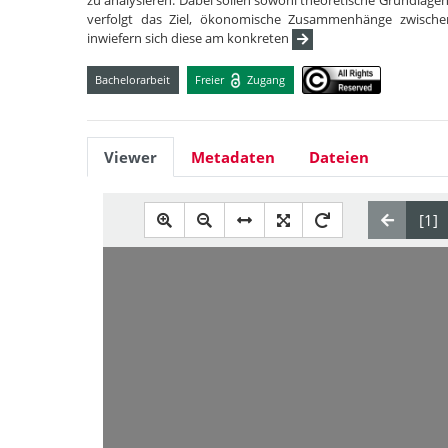
zu analysieren. Dabei sollen sowohl theoretische Grundlagen
verfolgt das Ziel, ökonomische Zusammenhänge zwische
inwiefern sich diese am konkreten
Bachelorarbeit
Freier
Zugang
Viewer
Metadaten
Dateien