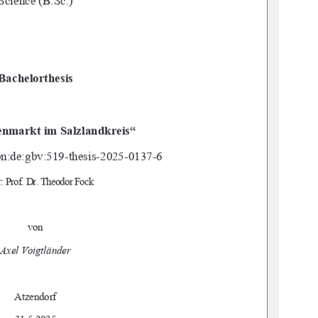
Science (B.Sc.) 
Bachelorthesis 
nmarkt im Salzlandkreis“ 
n:de:gbv:519-thesis-2025-0137-6
r: Prof. Dr. Theodor Fock 
von 
Axel Voigtländer 
Atzendorf 