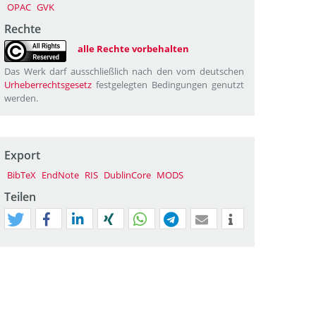
OPAC
GVK
Rechte
alle Rechte vorbehalten
Das Werk darf ausschließlich nach den vom deutschen
Urheberrechtsgesetz
festgelegten Bedingungen genutzt
werden.
Export
BibTeX
EndNote
RIS
DublinCore
MODS
Teilen
tweet
teilen
mitteilen
teilen
teilen
teilen
mail