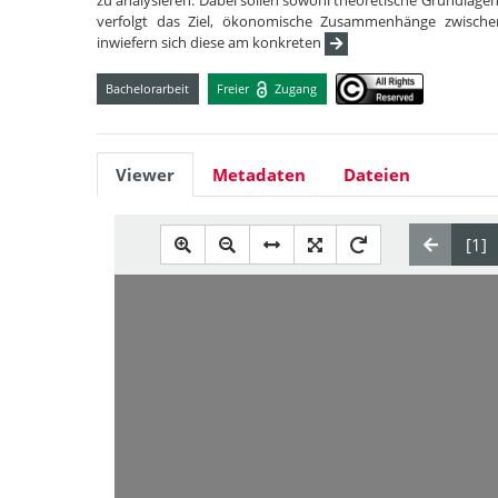
zu analysieren. Dabei sollen sowohl theoretische Grundlagen
verfolgt das Ziel, ökonomische Zusammenhänge zwische
inwiefern sich diese am konkreten
Bachelorarbeit
Freier
Zugang
Viewer
Metadaten
Dateien