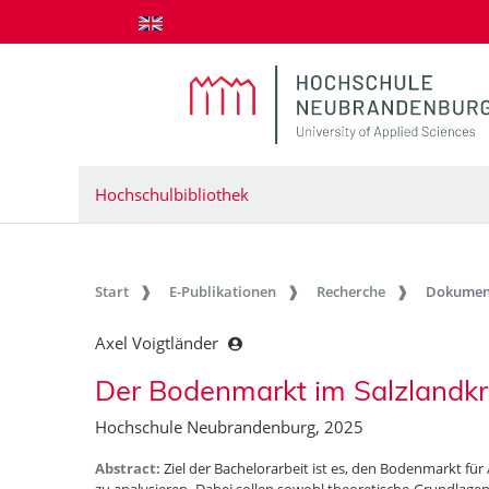
zum Inhalt springen
Hochschulbibliothek
Start
E-Publikationen
Recherche
Dokumen
Axel Voigtländer
Der Bodenmarkt im Salzlandkr
Hochschule Neubrandenburg, 2025
Abstract:
Ziel der Bachelorarbeit ist es, den Bodenmarkt für