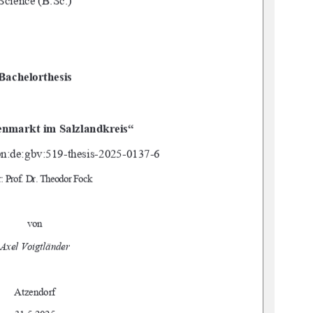
Science (B.Sc.) 
Bachelorthesis 
nmarkt im Salzlandkreis“ 
n:de:gbv:519-thesis-2025-0137-6
r: Prof. Dr. Theodor Fock 
von 
Axel Voigtländer 
Atzendorf 