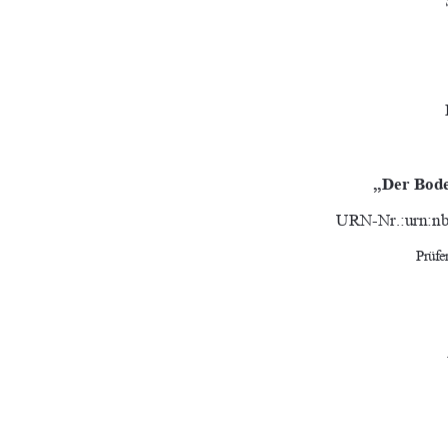
„Der Bode
URN-Nr.:urn:nb
Prüfe