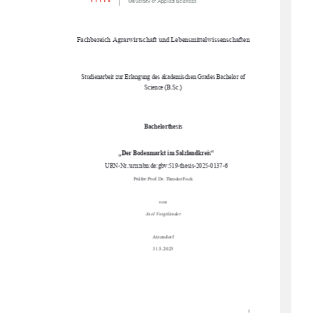
Fachbereich Agrarwirtschaft und Lebensmittelwissenschaften 
Studienarbeit zur Erlangung des akademischen Grades Bachelor of 
Science (B.Sc.) 
Bachelorthesis 
„Der Bodenmarkt im Salzlandkreis“ 
URN-Nr.:urn:nbn:de:gbv:519-thesis-2025-0137-6
Prüfer: Prof. Dr. Theodor Fock 
von 
Axel Voigtländer 
Atzendorf 
31.5.2025 
I 