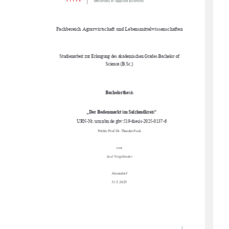
Fachbereich Agrarwirtschaft und Lebensmittelwissenschaften 
Studienarbeit zur Erlangung des akademischen Grades Bachelor of 
Science (B.Sc.) 
Bachelorthesis 
„Der Bodenmarkt im Salzlandkreis“ 
URN-Nr.:urn:nbn:de:gbv:519-thesis-2025-0137-6
Prüfer: Prof. Dr. Theodor Fock 
von 
Axel Voigtländer 
Atzendorf 
31.5.2025 
I 