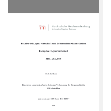
Fachbereich Agrarwirtschaft und Lebensmittelwissenschaften
Fachgebiet Agrarwirtschaft
Prof. Dr. Looft
Bachelorthesis
Einsatz von sensorisch erfassten Daten zu
r Verbesserung der Tiergesundheit in 
Milchviehställen
urn:nbn:de:gbv:519-thesis-2025-0134-7
von