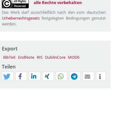
alle Rechte vorbehalten
Das Werk darf ausschließlich nach den vom deutschen
Urheberrechtsgesetz
festgelegten Bedingungen genutzt
werden.
Export
BibTeX
EndNote
RIS
DublinCore
MODS
Teilen
tweet
teilen
mitteilen
teilen
teilen
teilen
mail