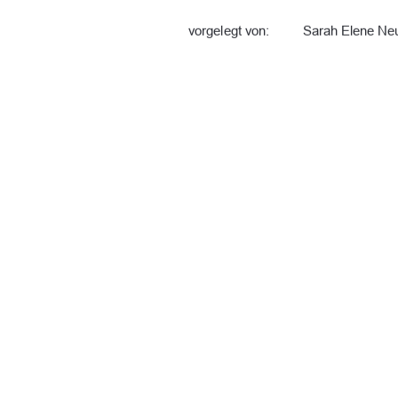
vorgelegt von:
Sarah Elene Ne
Abgabe:
Neubrandenburg
Erstgutachter:
Prof. Dr. agr. M
Zweitgutachter:
Prof. Dr. Theod
91%