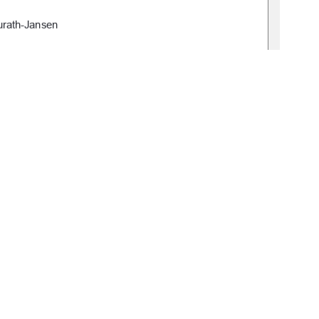
urath
-
Jansen
, 02.05.2025
ichael Harth
or Fock
1
0 °