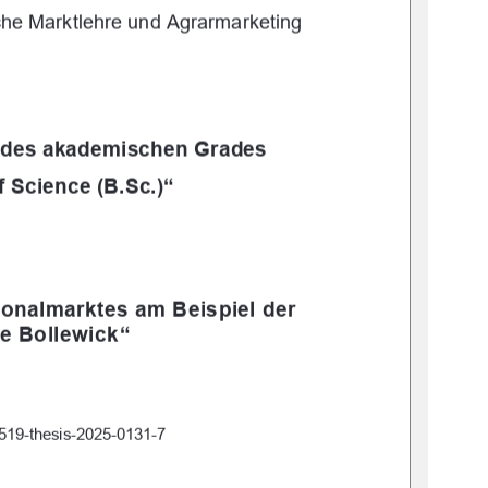
che
 Marktlehre und Agrarmarketing
g des akademischen Grades
f Science (B.Sc.)“
onalmarktes am Beispiel der 
e Bollewick“
:519-thesis-2025-0131-7