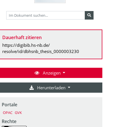
Dauerhaft zitieren
https://digibib.hs-nb.de/
resolve/id/dbhsnb_thesis_0000003230
Anzeigen
Herunterladen
Portale
OPAC
GVK
Rechte