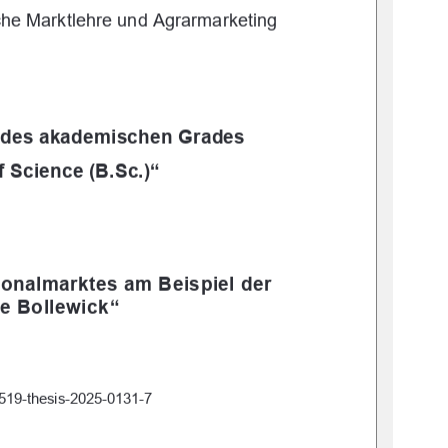
che
 Marktlehre und Agrarmarketing
g des akademischen Grades
f Science (B.Sc.)“
onalmarktes am Beispiel der 
e Bollewick“
:519-thesis-2025-0131-7