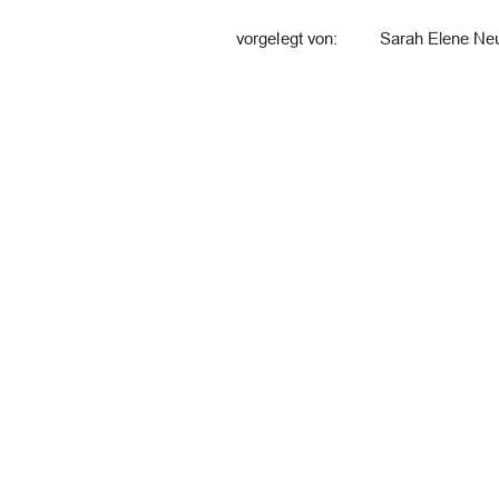
vorgelegt von:
Sarah Elene Ne
Abgabe:
Neubrandenburg
Erstgutachter:
Prof. Dr. agr. M
Zweitgutachter:
Prof. Dr. Theod
91%