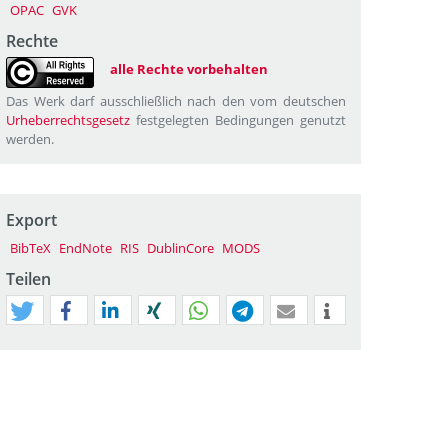
OPAC
GVK
Rechte
alle Rechte vorbehalten
Das Werk darf ausschließlich nach den vom deutschen
Urheberrechtsgesetz
festgelegten Bedingungen genutzt
werden.
Export
BibTeX
EndNote
RIS
DublinCore
MODS
Teilen
tweet
teilen
mitteilen
teilen
teilen
teilen
mail