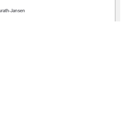
urath
-
Jansen
, 02.05.2025
ichael Harth
or Fock
1
0 °