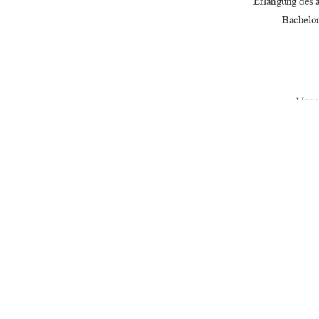
Erlangung des 
Bachelor
Vorg
Reh
Erstprüfer:      
Prof.   Dr.   Roland
Zweiprüferin:        M.        A.        Daniela        Zorn