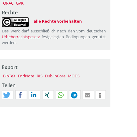
OPAC
GVK
Rechte
alle Rechte vorbehalten
Das Werk darf ausschließlich nach den vom deutschen
Urheberrechtsgesetz
festgelegten Bedingungen genutzt
werden.
Export
BibTeX
EndNote
RIS
DublinCore
MODS
Teilen
tweet
teilen
mitteilen
teilen
teilen
teilen
mail