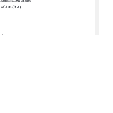
akademischen Grades 
 of Arts (B.A) 
elegt von 
mer, Lisa 
   Haenselt   
                