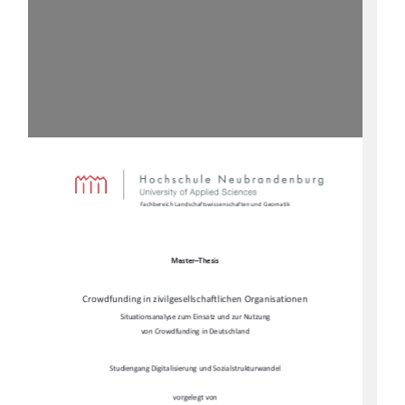
Fachbereich Landschaftswi
ssenschaften und Geomatik 
Master–Thesis
Crowdfunding in zivilgesells
chaftlichen Organisationen 
Situationsanalyse zum Ei
nsatz und zur Nutzung 
von Crowdfunding in Deutschland 
Studiengang Digitalisierung 
und Sozialstrukturwandel 
vorgelegt von 