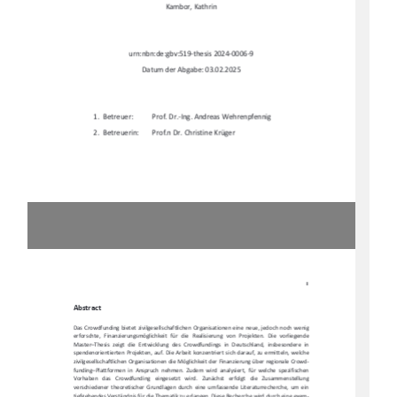
Kambor, Kathrin 
urn:nbn:de:gbv:519-thesis 2024-0006-9 
Datum der Abgabe: 03.02.2025 
1.  Betreuer:
Prof. Dr.-Ing. Andreas Wehrenpfennig 
2.  Betreuerin: 
Prof.n Dr. Christine Krüger
II
Abstract 
Das  Crowdfunding  bietet  zivilgesellschaftliche
n  Organisationen  eine  neue,  jedoch  noch  wenig  
erforschte,   Finanzierungsmöglichkeit   für   die   Re
alisierung   von   Projekten.   Die   vorliegende      
Master–Thesis  zeigt  die  Entwicklung  des  Crowdf
undings  in  Deutschland,  insbesondere  in    
spendenorientierten  Projekten,  auf.  Die  Arbeit  konzentriert  sich  darauf,  zu  ermitteln,  welche  
zivilgesellschaftlichen  Organisationen  die  Möglichkeit  der  Finanzierung  über  regionale  Crowd-
funding–Plattformen  in  Anspruch  nehmen.  Zudem  wird  analysiert,  für  welche  spezifischen    
Vorhaben   das   Crowdfunding   eingesetzt   wird.   Zunächst   erfolgt   die   Zusammenstellung      
verschiedener  theoretischer  Grundlagen  durch  eine  umfassende  Literaturrecherche,  um  ein  
tiefgehendes Verständnis für die Thematik zu er
langen. Diese Recherche wird durch eine exem-