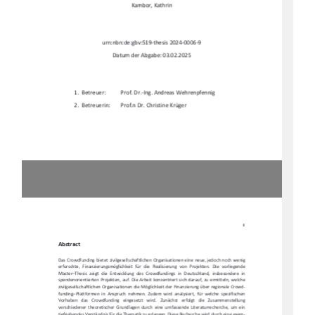
Kambor, Kathrin 
urn:nbn:de:gbv:519-thesis 2024-0006-9 
Datum der Abgabe: 03.02.2025 
1.  Betreuer:
Prof. Dr.-Ing. Andreas Wehrenpfennig 
2.  Betreuerin: 
Prof.n Dr. Christine Krüger
II
Abstract 
Das  Crowdfunding  bietet  zivilgesellschaftliche
n  Organisationen  eine  neue,  jedoch  noch  wenig  
erforschte,   Finanzierungsmöglichkeit   für   die   Re
alisierung   von   Projekten.   Die   vorliegende      
Master–Thesis  zeigt  die  Entwicklung  des  Crowdf
undings  in  Deutschland,  insbesondere  in    
spendenorientierten  Projekten,  auf.  Die  Arbeit  konzentriert  sich  darauf,  zu  ermitteln,  welche  
zivilgesellschaftlichen  Organisationen  die  Möglichkeit  der  Finanzierung  über  regionale  Crowd-
funding–Plattformen  in  Anspruch  nehmen.  Zudem  wird  analysiert,  für  welche  spezifischen    
Vorhaben   das   Crowdfunding   eingesetzt   wird.   Zunächst   erfolgt   die   Zusammenstellung      
verschiedener  theoretischer  Grundlagen  durch  eine  umfassende  Literaturrecherche,  um  ein  
tiefgehendes Verständnis für die Thematik zu er
langen. Diese Recherche wird durch eine exem-