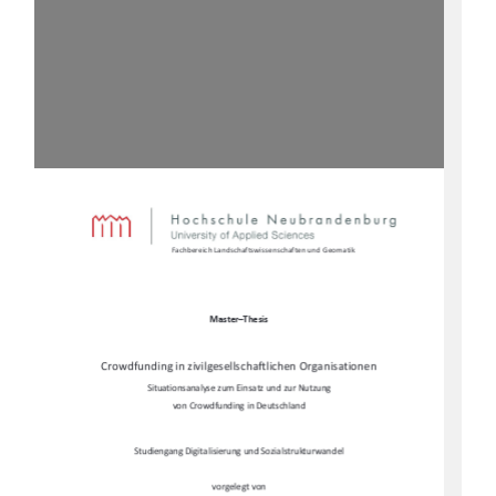
Fachbereich Landschaftswi
ssenschaften und Geomatik 
Master–Thesis
Crowdfunding in zivilgesells
chaftlichen Organisationen 
Situationsanalyse zum Ei
nsatz und zur Nutzung 
von Crowdfunding in Deutschland 
Studiengang Digitalisierung 
und Sozialstrukturwandel 
vorgelegt von 