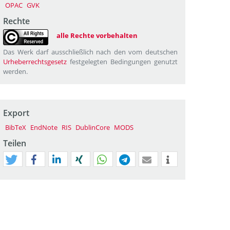
OPAC
GVK
Rechte
alle Rechte vorbehalten
Das Werk darf ausschließlich nach den vom deutschen
Urheberrechtsgesetz
festgelegten Bedingungen genutzt
werden.
Export
BibTeX
EndNote
RIS
DublinCore
MODS
Teilen
tweet
teilen
mitteilen
teilen
teilen
teilen
mail