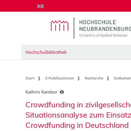
zum Inhalt springen
Hochschulbibliothek
Start
E-Publikationen
Recherche
Dokumen
Kathrin Kambor
Crowdfunding in zivilgesellsch
Situationsanalyse zum Einsat
Crowdfunding in Deutschland