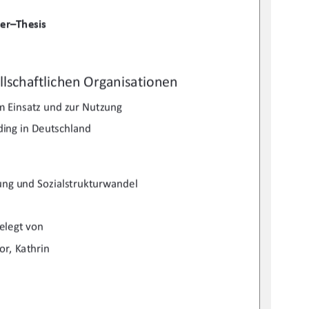
er–Thesis
lls
chaftlichen Organisationen 
m Ei
nsatz und zur Nutzung 
ing in Deutschland 
ung 
und Sozialstrukturwandel 
elegt von 
r, Kathrin 