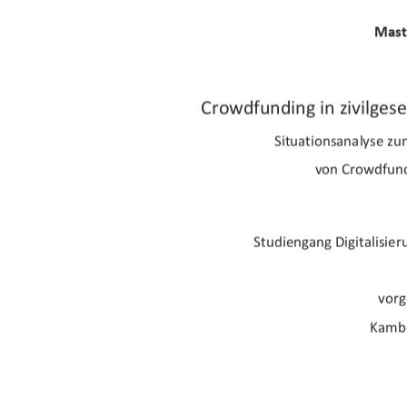
Mast
Crowdfunding in zivilgese
Situationsanalyse zu
von Crowdfund
Studiengang Digitalisier
vorg
Kambo