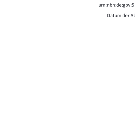
urn:nbn:de:gbv:5
Datum der Ab
1.  Betreuer:
Prof. Dr.
2.  Betreuerin: 
Prof.n Dr.
91%