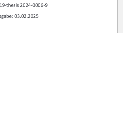
19-thesis 2024-0006-9 
gabe: 03.02.2025 
-Ing. Andreas Wehrenpfennig 
 Christine Krüger
1
0 °