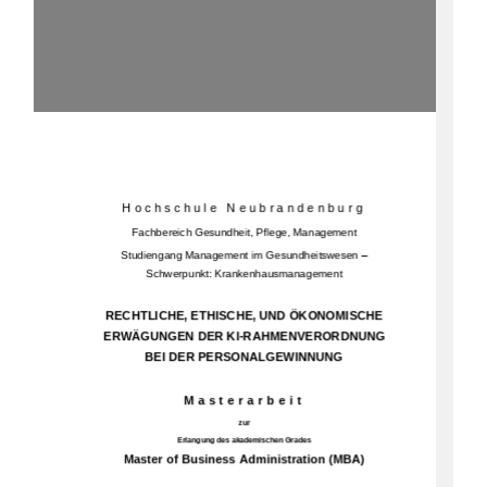
H o c h s c h u l e   N e u b r a n d e n b u r g
Fachbereich Gesundheit, Pflege, Management
Studiengang 
Management im Gesundheitswesen 
–
Schwerpunkt: Krankenhausmanagement
RECHTLICHE, ETHISCHE, UND ÖKONOMISCHE 
ERWÄGUNGEN DER 
KI
-
RAHMENVERORDNUNG 
BEI DER PERSONALGEWINNUNG
M a s t e r
a r b e i t
zur
Erlangung des akademischen Grades
Master of Business Administration
(MBA
)