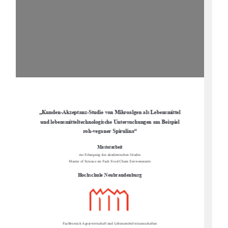
„Kunden
-Akzeptanz-Studie von Mikroalgen als Lebensmittel 
und lebensmitteltechnologische Un
tersuchungen am Beispiel 
roh-
veganer Spirulina“
Masterarbeit
zur Erlangung des akademischen Grades
Master of Science im Fach Food Chain Environments
Hochschule Neubrandenburg
Fachbereich Agrarwirtschaft und Lebensmittelwissenschaften