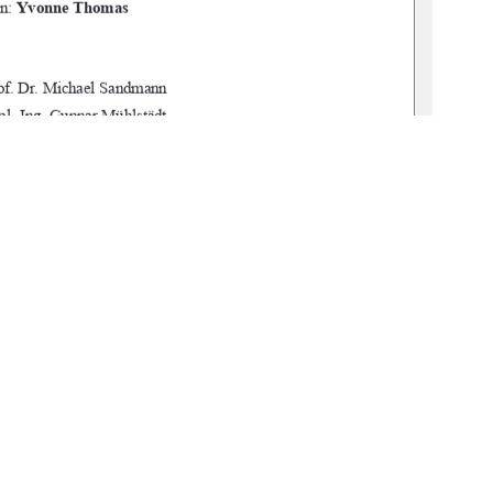
n: 
Yvonne Thomas
Prof. Dr. Michael Sandmann
ipl.-Ing. Gunnar Mühlstädt
gbv:519-thesis-2024-0205-5
rg, den 
25.02.2025
I
1
0 °