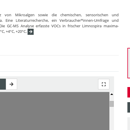
nz von Mikroalgen sowie die chemischen, sensorischen und
a. Eine Literaturrecherche, ein Verbraucher*innen-Umfrage und
 Die GC-MS Analyse erfasste VOCs in frischer Limnospira maxima-
C, +4°C, +20°C,