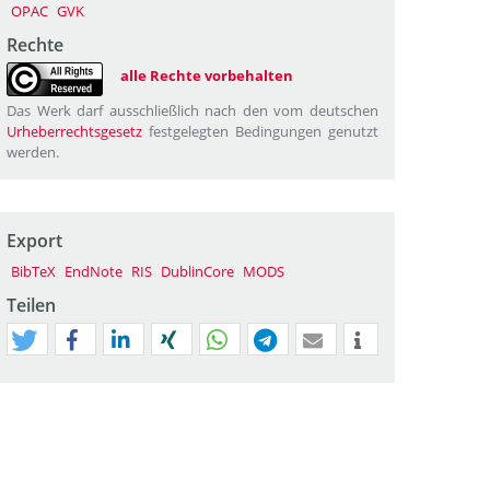
OPAC
GVK
Rechte
alle Rechte vorbehalten
Das Werk darf ausschließlich nach den vom deutschen
Urheberrechtsgesetz
festgelegten Bedingungen genutzt
werden.
Export
BibTeX
EndNote
RIS
DublinCore
MODS
Teilen
tweet
teilen
mitteilen
teilen
teilen
teilen
mail