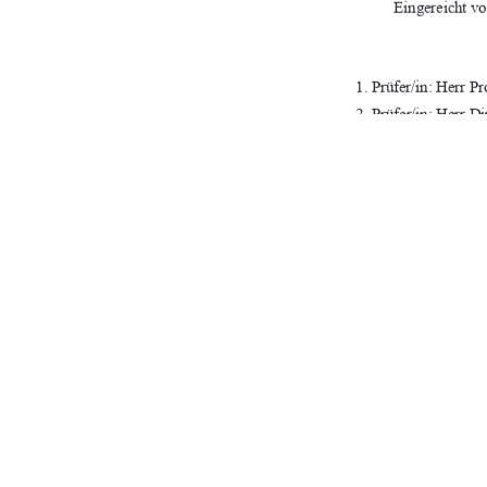
Eingereicht vo
1. Prüfer/in: Herr 
2. Prüfer/in: Herr D
URN-Nr: 
urn:nbn:de:
Neubrandenbu
91%