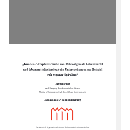
„Kunden
-Akzeptanz-Studie von Mikroalgen als Lebensmittel 
und lebensmitteltechnologische Un
tersuchungen am Beispiel 
roh-
veganer Spirulina“
Masterarbeit
zur Erlangung des akademischen Grades
Master of Science im Fach Food Chain Environments
Hochschule Neubrandenburg
Fachbereich Agrarwirtschaft und Lebensmittelwissenschaften