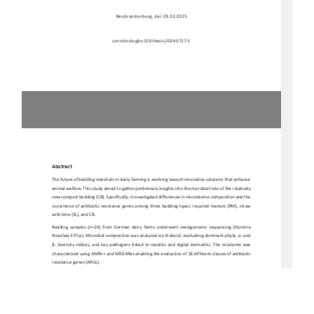
                                                      Neubrandenburg,                                                      der                                                      28.02.2025                                                      
urn:nbn:de:gbv:519-thesis-2024-0717-5 
Abstract  
The future of bedding materials in dairy farming is 
evolving toward innovative solutions that enhance 
animal welfare. This study aimed to
 gather preliminary insights into the microbial risks of the relatively 
new compost bedding (CB). Specifically, it investig
ated differences in microbiome composition and the 
occurrence  of  antibiotic  resistance  genes  amon
g  three  bedding  types:  recycled  manure  (RM),  straw  
with lime (SL), and CB. 
Bedding  samples  (n=26)  from  German  dairy  farms  underwent  metagenomic  sequencing  (Illumina  
NovaSeq X Plus). Microbial composition was anal
yzed via Kraken2, evaluating dominant phyla, 
α
- and 
β
-  diversity  indices,  and  key  pathogens  linked  to  
mastitis  and  digital  dermatitis.  The  resistome  was  
characterized using AMR++ and MEGARes enabling the evaluation of 18 different classes of antibiotic 
resistance genes (ARGs). 
The microbiome of all bedding materials 
was predominantly composed of the phyla 
Pseudomonadota
, 
Actinomycetota,
  and  
Bacillota.
  CB  showed  significantly  lower  
Bacillota 
(p  =  0,038)  but  higher  
Bacteroidota
  (p  <  0,001)  abundances  than  RM  and  SL.  
Furthermore,  CB  was  more  diverse  (Shannon  
index:  3,88)  and  had  lower  abundances  of  
Staphylococcus aureus 
(p  =  0,011),  
Streptococcus uberis  
(p  =  0,028),  and  
Treponema
  (p  =  0,022;  p  =  0,010)  species,  whereas  no  significant  differences  in  