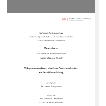
Hochschule Neubrandenburg 
Fachbereich Agrarwirtschaft und Lebensmittelwissenschaften 
Studiengang Food Chain Environments 
Masterthesis 
zur Erlangung des akademischen Grades 
„Master of Science (M.Sc.)” 
Metagenomanalytik verschiedener Einstreumaterialien 
aus der Milchviehhaltung 
vorgelegt von 
Karin Alena Krangemann
betreut von 
Prof.in Dr.in Lisa Bachmann 
Dr. Timo Homeier-Bachmann 