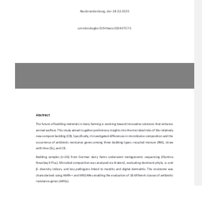
                                                      Neubrandenburg,                                                      der                                                      28.02.2025                                                      
urn:nbn:de:gbv:519-thesis-2024-0717-5 
Abstract  
The future of bedding materials in dairy farming is 
evolving toward innovative solutions that enhance 
animal welfare. This study aimed to
 gather preliminary insights into the microbial risks of the relatively 
new compost bedding (CB). Specifically, it investig
ated differences in microbiome composition and the 
occurrence  of  antibiotic  resistance  genes  amon
g  three  bedding  types:  recycled  manure  (RM),  straw  
with lime (SL), and CB. 
Bedding  samples  (n=26)  from  German  dairy  farms  underwent  metagenomic  sequencing  (Illumina  
NovaSeq X Plus). Microbial composition was anal
yzed via Kraken2, evaluating dominant phyla, 
α
- and 
β
-  diversity  indices,  and  key  pathogens  linked  to  
mastitis  and  digital  dermatitis.  The  resistome  was  
characterized using AMR++ and MEGARes enabling the evaluation of 18 different classes of antibiotic 
resistance genes (ARGs). 
The microbiome of all bedding materials 
was predominantly composed of the phyla 
Pseudomonadota
, 
Actinomycetota,
  and  
Bacillota.
  CB  showed  significantly  lower  
Bacillota 
(p  =  0,038)  but  higher  
Bacteroidota
  (p  <  0,001)  abundances  than  RM  and  SL.  
Furthermore,  CB  was  more  diverse  (Shannon  
index:  3,88)  and  had  lower  abundances  of  
Staphylococcus aureus 
(p  =  0,011),  
Streptococcus uberis  
(p  =  0,028),  and  
Treponema
  (p  =  0,022;  p  =  0,010)  species,  whereas  no  significant  differences  in  