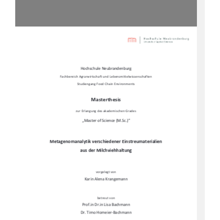
Hochschule Neubrandenburg 
Fachbereich Agrarwirtschaft und Lebensmittelwissenschaften 
Studiengang Food Chain Environments 
Masterthesis 
zur Erlangung des akademischen Grades 
„Master of Science (M.Sc.)” 
Metagenomanalytik verschiedener Einstreumaterialien 
aus der Milchviehhaltung 
vorgelegt von 
Karin Alena Krangemann
betreut von 
Prof.in Dr.in Lisa Bachmann 
Dr. Timo Homeier-Bachmann 