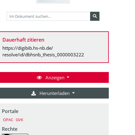
Dauerhaft zitieren
https://digibib.hs-nb.de/
resolve/id/dbhsnb_thesis_0000003222
Anzeigen
Herunterladen
Portale
OPAC
GVK
Rechte