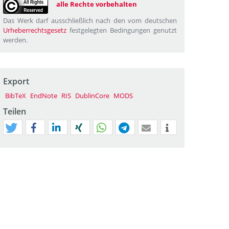
alle Rechte vorbehalten
Das Werk darf ausschließlich nach den vom deutschen
Urheberrechtsgesetz
festgelegten Bedingungen genutzt
werden.
Export
BibTeX
EndNote
RIS
DublinCore
MODS
Teilen
tweet
teilen
mitteilen
teilen
teilen
teilen
mail