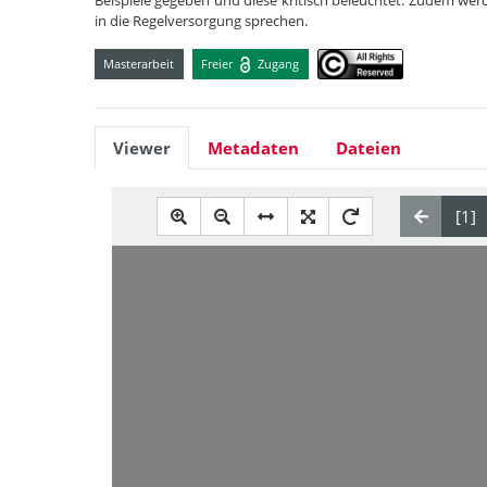
Beispiele gegeben und diese kritisch beleuchtet. Zudem werd
in die Regelversorgung sprechen.
Masterarbeit
Freier
Zugang
Viewer
Metadaten
Dateien