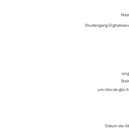
Mast
Studiengang Digitalisie
vorg
Stei
urn:nbn:de:gbv:
Datum der Ab