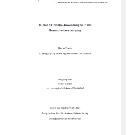
Fachbereich Landschaftswissenschaften und Geomatik 
Telemedizinische Anwendungen in der 
Gesundheitsversorgung 
Master-Thesis 
Studiengang Digitalisierung und Sozialstrukturwandel 
vorgelegt von 
Stein, Susann 
urn:nbn:de:gbv:519-thesis2024-0004-6 
Datum der Abgabe: 16.06.2024 
Erstgutachter: Prof. Dr. Andreas Wehrenpfennig 
Zweitgutachter: Dr. Fred Ruhnau