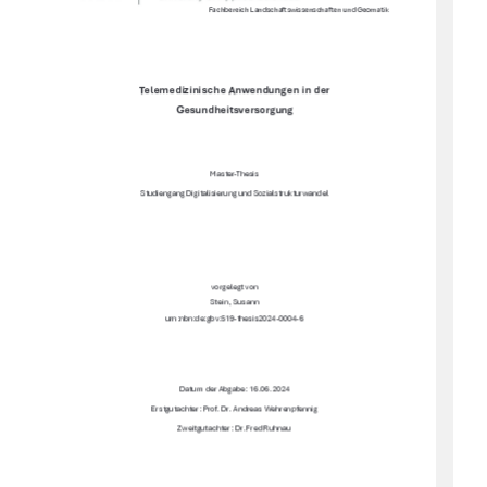
Fachbereich Landschaftswissenschaften und Geomatik 
Telemedizinische Anwendungen in der 
Gesundheitsversorgung 
Master-Thesis 
Studiengang Digitalisierung und Sozialstrukturwandel 
vorgelegt von 
Stein, Susann 
urn:nbn:de:gbv:519-thesis2024-0004-6 
Datum der Abgabe: 16.06.2024 
Erstgutachter: Prof. Dr. Andreas Wehrenpfennig 
Zweitgutachter: Dr. Fred Ruhnau