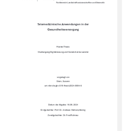
Fachbereich Landschaftswissenschaften und Geomatik 
Telemedizinische Anwendungen in der 
Gesundheitsversorgung 
Master-Thesis 
Studiengang Digitalisierung und Sozialstrukturwandel 
vorgelegt von 
Stein, Susann 
urn:nbn:de:gbv:519-thesis2024-0004-6 
Datum der Abgabe: 16.06.2024 
Erstgutachter: Prof. Dr. Andreas Wehrenpfennig 
Zweitgutachter: Dr. Fred Ruhnau