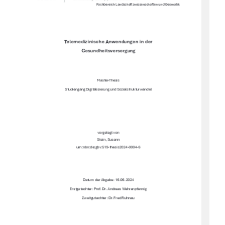
Fachbereich Landschaftswissenschaften und Geomatik 
Telemedizinische Anwendungen in der 
Gesundheitsversorgung 
Master-Thesis 
Studiengang Digitalisierung und Sozialstrukturwandel 
vorgelegt von 
Stein, Susann 
urn:nbn:de:gbv:519-thesis2024-0004-6 
Datum der Abgabe: 16.06.2024 
Erstgutachter: Prof. Dr. Andreas Wehrenpfennig 
Zweitgutachter: Dr. Fred Ruhnau