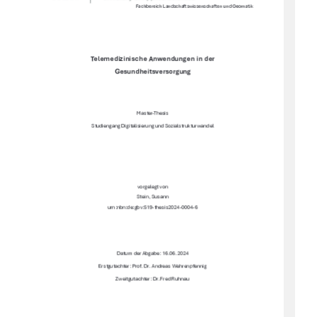
Fachbereich Landschaftswissenschaften und Geomatik 
Telemedizinische Anwendungen in der 
Gesundheitsversorgung 
Master-Thesis 
Studiengang Digitalisierung und Sozialstrukturwandel 
vorgelegt von 
Stein, Susann 
urn:nbn:de:gbv:519-thesis2024-0004-6 
Datum der Abgabe: 16.06.2024 
Erstgutachter: Prof. Dr. Andreas Wehrenpfennig 
Zweitgutachter: Dr. Fred Ruhnau