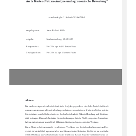
sierte Kosten-Nutzen-Analyse und agronomische Bewertung“ 
urn:nbn:de:gbv:519-thesis 2024-0718-1 
vorgelegt von: 
Jonas Richard Wille 
Abgabe:                      Neubrandenburg,                      12.02.2025                      
Erstgutachter: 
Prof. Dr. agr. habil. Sandra Rose 
Zweitgutachter: 
Prof. Dr. sc. agr. Clemens Fuchs 
Abstract 
Die moderne Agrarwirtschaft sieht sich der Aufgabe gegenüber, eine hohe Produktivität mit 
ressourcenschonenden Bewritschaftungsverfahren zu vereinbaren. Zwischenfrüchte spielen 
hierbei eine zentrale Rolle, da sie zur Bodenfruchtbarkeit, Nährstoffbindung und Biodiver-
sität beitragen. Dennoch bestehen Herausforderungen bei der Wahl geeigneter Aussaatver-
fahren, insbesondere hinsichtlich Effizienz, Kosten und agronomischer Wirkung. 
Diese  Masterarbeit  untersucht  verschiedene  Verfahren  zur  Zwischenfruchtaussaat  und  be-
wertet sie hinsichtlich agronomischer und ökonomischer Kriterien. Ziel ist es, zu ermitteln, 
welche Methode das wirtschaftlichste oder effektivste Kosten-Nutzen-Verhältnis bietet, so-