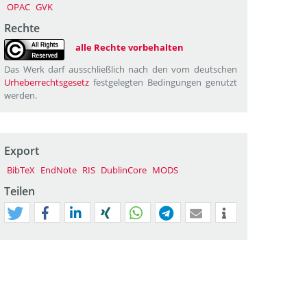
OPAC
GVK
Rechte
alle Rechte vorbehalten
Das Werk darf ausschließlich nach den vom deutschen
Urheberrechtsgesetz
festgelegten Bedingungen genutzt
werden.
Export
BibTeX
EndNote
RIS
DublinCore
MODS
Teilen
tweet
teilen
mitteilen
teilen
teilen
teilen
mail