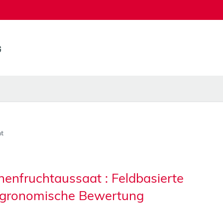
t
henfruchtaussaat : Feldbasierte
agronomische Bewertung