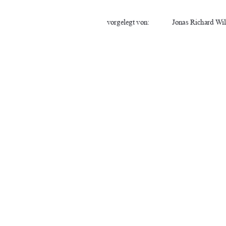
vorgelegt von: 
Jonas Richard Wil
Abgabe:                      Neubrandenburg,                
Erstgutachter: 
Prof. Dr. agr. hab
Zweitgutachter: 
Prof. Dr. sc. agr.
91%