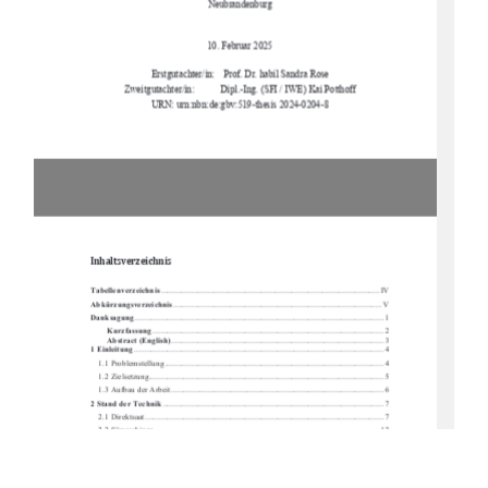
Neubrandenburg
10. Februar 2025
Erstgutachter/in:    Prof.    
Dr. habil Sandra Rose
Zweitgutachter/in: 
Dipl.-Ing. (SFI / IWE) Kai Potthoff
URN: urn:nbn:de:gbv:519-thesis 2024-0204-8
Inhaltsverzeichnis 
Tabellenverzeichnis
 ........................................................................................................... IV
Abkürzungsverzeichnis
 ......................................................................................................  V
Danksagung
 ..........................................................................................................................  1
Kurzfassung
 ................................................................................................................. 2
Abstract (English)
 ........................................................................................................  3
1 Einleitung
 .......................................................................................................................... 4
1.1 Problemstellung ...........................................................................................................
 4
1.2 Zielsetzung................................................................................................................
... 5
1.3 Aufbau der Arbeit ........................................................................................................ 
6
2 Stand der Technik
 ............................................................................................................ 7
2.1 Direktsaat ................................................................................................................
..... 7
2.2 Sämaschinen .............................................................................................................. 
12
2.3 Säschare ..................................................................................................................
... 15
3 Material und Methoden
 ................................................................................................. 22
3.1 Standort ..................................................................................................................
.... 22
3.2 Versuchsaufbau und Randomisierung ....................................................................... 23