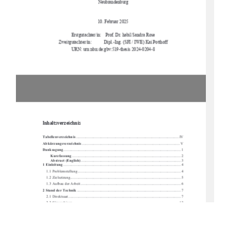
Neubrandenburg
10. Februar 2025
Erstgutachter/in:    Prof.    
Dr. habil Sandra Rose
Zweitgutachter/in: 
Dipl.-Ing. (SFI / IWE) Kai Potthoff
URN: urn:nbn:de:gbv:519-thesis 2024-0204-8
Inhaltsverzeichnis 
Tabellenverzeichnis
 ........................................................................................................... IV
Abkürzungsverzeichnis
 ......................................................................................................  V
Danksagung
 ..........................................................................................................................  1
Kurzfassung
 ................................................................................................................. 2
Abstract (English)
 ........................................................................................................  3
1 Einleitung
 .......................................................................................................................... 4
1.1 Problemstellung ...........................................................................................................
 4
1.2 Zielsetzung................................................................................................................
... 5
1.3 Aufbau der Arbeit ........................................................................................................ 
6
2 Stand der Technik
 ............................................................................................................ 7
2.1 Direktsaat ................................................................................................................
..... 7
2.2 Sämaschinen .............................................................................................................. 
12
2.3 Säschare ..................................................................................................................
... 15
3 Material und Methoden
 ................................................................................................. 22
3.1 Standort ..................................................................................................................
.... 22
3.2 Versuchsaufbau und Randomisierung ....................................................................... 23